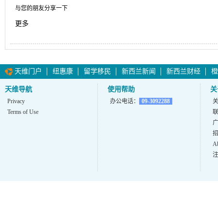
与您的朋友分享一下
更多
天维门户
纽惠康
留学移民
新西兰新闻
新西兰财经
橙
天维导航
使用帮助
关
Privacy
办公电话：
09-3092288
Terms of Use
A