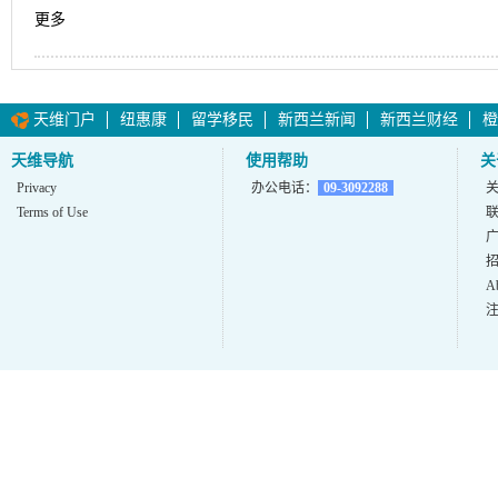
更多
天维门户
纽惠康
留学移民
新西兰新闻
新西兰财经
橙
天维导航
使用帮助
关
Privacy
办公电话：
09-3092288
Terms of Use
A