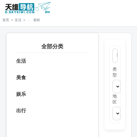
>
>
瓷砖
首页
生活
全部分类
生活
类
型
美食
娱乐
地
区
出行