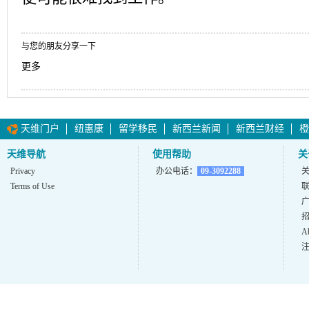
与您的朋友分享一下
更多
天维门户
纽惠康
留学移民
新西兰新闻
新西兰财经
橙
天维导航
使用帮助
关
Privacy
办公电话：
09-3092288
Terms of Use
A