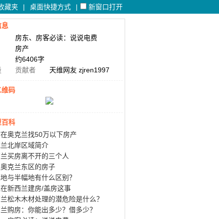
收藏夹
|
桌面快捷方式
|
新窗口打开
信息
房东、房客必读：说说电费
房产
约6406字
量
贡献者
天维网友 zjren1997
二维码
型百科
在奥克兰找50万以下房产
克兰北岸区域简介
西兰买房离不开的三个人
谈奥克兰东区的房子
幅地与半幅地有什么区别？
在新西兰建房/盖房这事
西兰松木木材处理的潜危险是什么？
西兰购房：你能出多少？借多少？