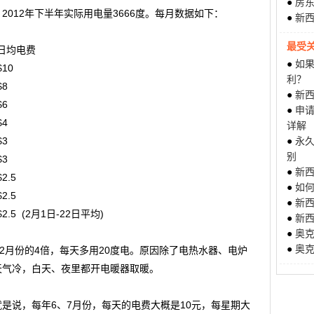
●
房
012年下半年实际用电量3666度。每月数据如下：
●
新
最受
均电费
●
如果
10
利？
8
●
新西
6
●
申
4
详解
3
●
永
别
3
●
新
.5
●
如何
.5
●
新
2月1日-22日平均)
●
新
●
奥
●
奥克
、2月份的4倍，每天多用20度电。原因除了电热水器、电炉
天气冷，白天、夜里都开电暖器取暖。
就是说，每年6、7月份，每天的电费大概是10元，每星期大