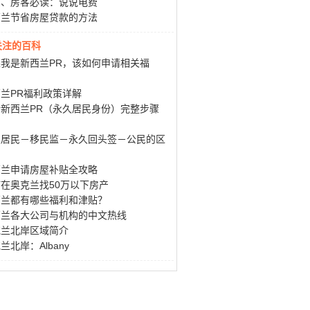
东、房客必读：说说电费
西兰节省房屋贷款的方法
关注的百科
我是新西兰PR，该如何申请相关福
兰PR福利政策详解
请新西兰PR（永久居民身份）完整步骤
久居民－移民监－永久回头签－公民的区
西兰申请房屋补贴全攻略
在奥克兰找50万以下房产
西兰都有哪些福利和津贴？
西兰各大公司与机构的中文热线
克兰北岸区域简介
兰北岸：Albany