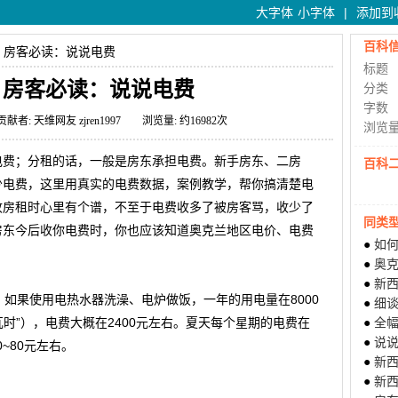
大字体
小字体
|
添加到
百科
、房客必读：说说电费
标题
、房客必读：说说电费
分类
字数
 贡献者: 天维网友 zjren1997 浏览量: 约16982次
浏览
电费；分租的话，一般是房东承担电费。新手房东、二房
百科
少电费，这里用真实的电费数据，案例教学，帮你搞清楚电
收房租时心里有个谱，不至于电费收多了被房客骂，收少了
同类
房东今后收你电费时，你也应该知道奥克兰地区电价、电费
●
如何
●
奥
●
新
，如果使用电热水器洗澡、电炉做饭，一年的用电量在8000
●
细
瓦时”），电费大概在2400元左右。夏天每个星期的电费在
●
全
●
说说
0~80元左右。
●
新
●
新