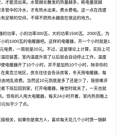
管，才能流出来。水管越长散发的热量越多，耗电量就越
很多管中的冷水，才有热水出来，费水费电。这一点在改建
没有足够的空间，不得不把热水器放在很远的地方。
器的功率，小的功率300瓦，大的功率1500瓦、2000瓦，为
小的1000瓦的电暖器吧。这样的电暖器，开一个小时就是1
3元电费，一周就是20元。不过，这是理论上计算，实际上可
有温控装置，室内温度升高了以后就会自动停止工作，温度
使电暖器开了10个小时，并不是加热10个小时，除非你的
。在奥克兰地区，房东往往会告诉房客，冬天用电暖器，每
来由地乱收费。当然这10元到底是多了还是少了，我很难评
或者下班后回到家，打开电暖器，睡觉时就关了，一天也就
了点。但有的人用大电暖器，每天24小时开着，室内热到晚上
0元似乎少了点。
直接相关，如果你是南方人，喜欢每天花几个小时煲一锅鲜