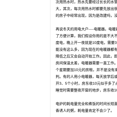
次用热水时，热水先要经过长长的水
大，其次，每次用热水时都要先放出
的房子中经常出现，因为是改建吗，
再说冬天的用电大户----电暖器。电暖
了方便计算，我们假设你用的是不大不
度电，晚上开一夜就是10度电，需要
能没有这么多，因为现在的电暖器都
降低之后又会自动开始工作。因此，即
房间保温太差，电暖器需要一直工作
个星期要加10元的房租，并不是没有
判。有的人用小电暖器，每天放学后
开3、5个小时，房东收10元似乎多
睡觉时需要整夜开窗的地步，房东收1
电炉的耗电量完全和煮饭的时间长短
香诱人的粥，耗电量肯定不会少了。